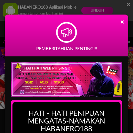
×
HABANERO188 Aplikasi Mobile
UNDUH
Jangan tampilkan lagi hari ini
×
n tidak akan tersedia. Kami memohon maaf atas ketidaknyamanan yang mungkin ditimb
PEMBERITAHUAN PENTING!!!
HATI - HATI PENIPUAN
MENGATAS-NAMAKAN
JACKPOT
PLAY
HABANERO188