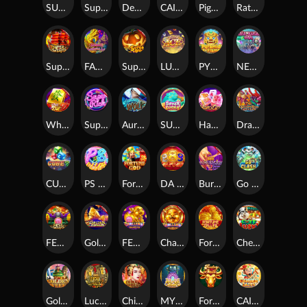
SUGAR TEDDY
Super Win
Deng Deng
CAISHEN-LUCKY SPREAD
Piggy Master
Rat of Wealth
Super Powerful
FANTASY - SOUTHEAST ASIA
Super Boom
LUCKY ACE
PYRAMID OF FLAMES
NECROMANCER SHA
What The FA
Super Rich
Aurora Wolf
SUPER LUCKY
Hand Of God
Dragon Boat Festival
CUBE?
PS Club
Fortune God
DA FU GUI
Burlesque 2
Go Clash
FEATURE BUY・SUPER POWERFUL
Golden Zongzi
FEATURE BUY - Golden Pig
Challenge・Golden Pig
Fortune Teller
Chef Husky
Golden Week
Lucky Poker 2
China Empress
MYSTIC LEGEND 2
Fortune Bull
CAISHEN DADDY