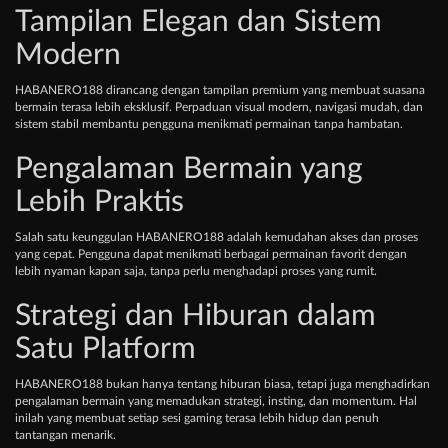
Tampilan Elegan dan Sistem
Modern
HABANERO188 dirancang dengan tampilan premium yang membuat suasana
bermain terasa lebih eksklusif. Perpaduan visual modern, navigasi mudah, dan
sistem stabil membantu pengguna menikmati permainan tanpa hambatan.
Pengalaman Bermain yang
Lebih Praktis
Salah satu keunggulan HABANERO188 adalah kemudahan akses dan proses
yang cepat. Pengguna dapat menikmati berbagai permainan favorit dengan
lebih nyaman kapan saja, tanpa perlu menghadapi proses yang rumit.
Strategi dan Hiburan dalam
Satu Platform
HABANERO188 bukan hanya tentang hiburan biasa, tetapi juga menghadirkan
pengalaman bermain yang memadukan strategi, insting, dan momentum. Hal
inilah yang membuat setiap sesi gaming terasa lebih hidup dan penuh
tantangan menarik.