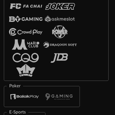
Poker
E-Sports