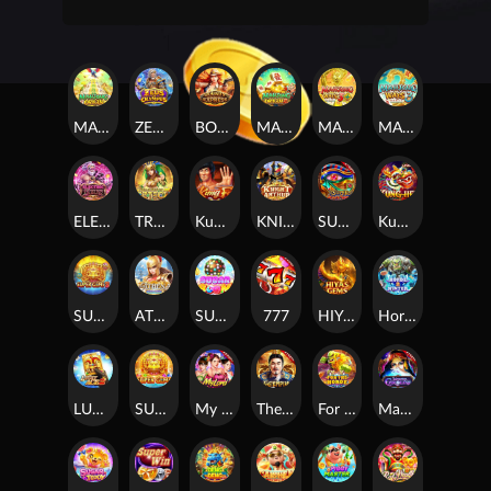
MAHJONG：ORIGIN
ZEUS OF OLYMPUS
BOUNTY EXPRESS
MAHJONG: ORIGIN 2
MAHJONG WAYS 3+
MAHJONG WAYS 3
ELECTRIC ZEUS
TREASURES OF AZTEC Z
KungFu
KNIGHT ARTHUR
SUPER AWESOME
Kung Hei
SUPER GEMS 2
ATHENA LUCKY SPREAD
SUGAR BOOM
777
HIYAS GEMS
Horde 2 Winter
LUCKY ACE 2
SUPER GEMS
My Lord
The Empire
For The Horde
Madame Caroline