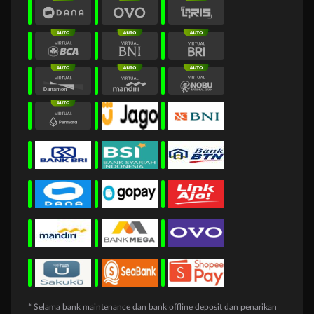
* Selama bank maintenance dan bank offline deposit dan penarikan