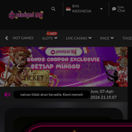
BHS
Live
Chat
INDONESIA
HOT GAMES
SLOTS
LIVE CASINO
RACE
TOG
Jum, 07-Agt-
ports permainan tidak akan tersedia. Kami memohon maaf atas ketidaknyamanan yang 
2026 21.15.07