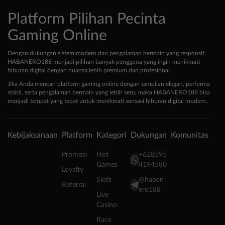
Platform Pilihan Pecinta
Gaming Online
Dengan dukungan sistem modern dan pengalaman bermain yang responsif,
HABANERO188 menjadi pilihan banyak pengguna yang ingin menikmati
hiburan digital dengan nuansa lebih premium dan profesional.
Jika Anda mencari platform gaming online dengan tampilan elegan, performa
stabil, serta pengalaman bermain yang lebih seru, maka HABANERO188 bisa
menjadi tempat yang tepat untuk menikmati sensasi hiburan digital modern.
Kebijaksanaan
Platform
Kategori
Dukungan
Komunitas
Promosi
Hot
+628595
Games
4194580
Loyalty
Slots
@haban
Referral
ero188
Live
Casino
Race