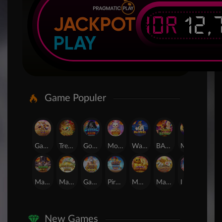
IDR
12,
JACKPOT
PLAY
Game Populer
Gates of Olympus POP
Treasures of Aztec
Goyang Gaib
Mochi Mania 1000
Way of Ninja
BANDITO RETURNS
Mahjong Magic
Queen of Inca 2
Mahjong Wins 3 – Black Scatter
Mahjong Ways
Gates of Olympus 1000
Pirate Quest 1000
MUSCLE FORTUNE CAT
Mahjong Legend
Lucky Neko
Roma
New Games