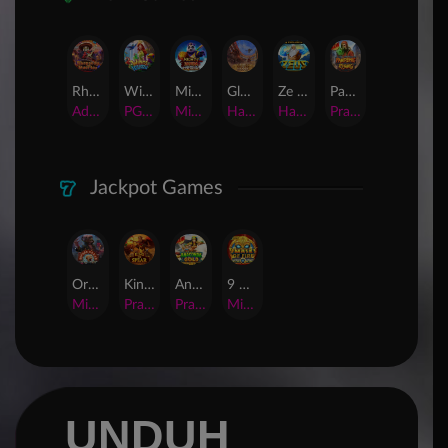
Rhapsody of Muertos
Wings of Iguazu
Mighty Panda
Glory Of Rome
Ze Zeus
Pandemic Rising
AdvantPlay
PG Soft
MicroGaming
Habanero
Hacksaw
Pragmatic Play
Jackpot Games
Orphan Organ
King Of Spears
Anaconda Gold
9 Masks of Fire™ HyperSpins™
MicroGaming
Pragmatic Play
Pragmatic Play
MicroGaming
UNDUH