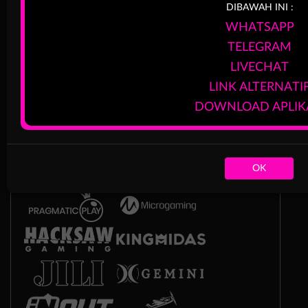
DIBAWAH INI :
WHATSAPP
TELEGRAM
LIVECHAT
LINK ALTERNATI
DOWNLOAD APLIK
OK
Arcade