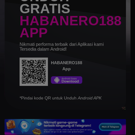
GRATIS
HABANERO188
APP
Nikmati performa terbaik dari Aplikasi kami
Tersedia dalam Android!
HABANERO188
App
*Pindai kode QR untuk Unduh
Android APK