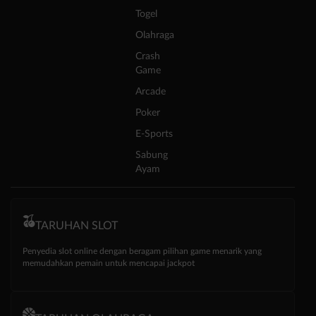
Togel
Olahraga
Crash
Game
Arcade
Poker
E-Sports
Sabung
Ayam
TARUHAN SLOT
Penyedia slot online dengan beragam pilihan game menarik yang
memudahkan pemain untuk mencapai jackpot