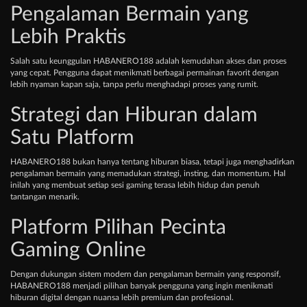
Pengalaman Bermain yang
Lebih Praktis
Salah satu keunggulan HABANERO188 adalah kemudahan akses dan proses
yang cepat. Pengguna dapat menikmati berbagai permainan favorit dengan
lebih nyaman kapan saja, tanpa perlu menghadapi proses yang rumit.
Strategi dan Hiburan dalam
Satu Platform
HABANERO188 bukan hanya tentang hiburan biasa, tetapi juga menghadirkan
pengalaman bermain yang memadukan strategi, insting, dan momentum. Hal
inilah yang membuat setiap sesi gaming terasa lebih hidup dan penuh
tantangan menarik.
Platform Pilihan Pecinta
Gaming Online
Dengan dukungan sistem modern dan pengalaman bermain yang responsif,
HABANERO188 menjadi pilihan banyak pengguna yang ingin menikmati
hiburan digital dengan nuansa lebih premium dan profesional.