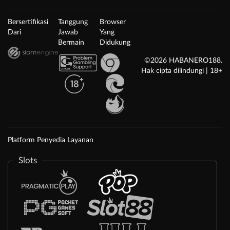
Bersertifikasi
Tanggung
Browser
Dari
Jawab
Yang
Bermain
Didukung
©2026 HABANERO188.
Hak cipta dilindungi | 18+
Platform Penyedia Layanan
Slots