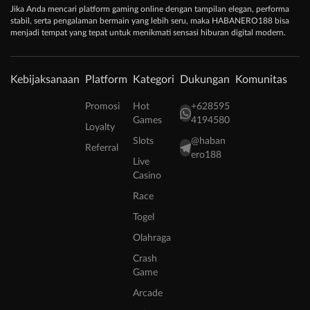
Jika Anda mencari platform gaming online dengan tampilan elegan, performa
stabil, serta pengalaman bermain yang lebih seru, maka HABANERO188 bisa
menjadi tempat yang tepat untuk menikmati sensasi hiburan digital modern.
Kebijaksanaan
Platform
Kategori
Dukungan
Komunitas
Promosi
Hot
+628595
Games
4194580
Loyalty
Slots
@haban
Referral
ero188
Live
Casino
Race
Togel
Olahraga
Crash
Game
Arcade