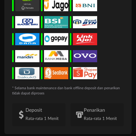
* Selama bank maintenance dan bank offline deposit dan penarikan
tidak dapat diproses
Deposit
Penarikan
Rata-rata 1 Menit
Rata-rata 1 Menit