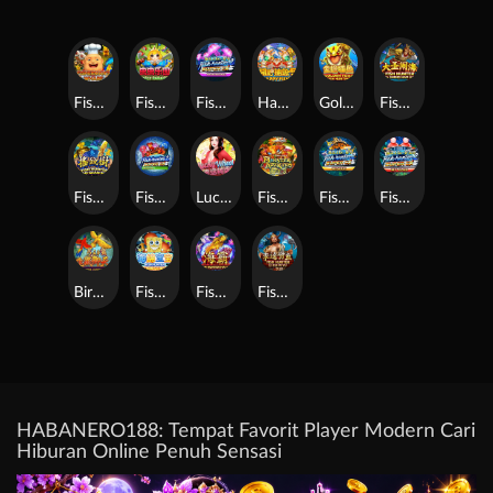
Fisherman's Wharf
Fish Hunter Insect Paradise
Fish Hunter 2 EX-Pro
Happy Fish 5
Golden Toad Fish Hunting
Fish Hunting: Da Sheng Nao Hai
Fish Hunting: Yao Qian Shu
Fish Hunter 2 EX-Novice
Lucky Wheel
Fish Hunter Monster Awaken
Fish Hunter 2 EX-Newbie
Fish Hunter 2 EX-My Club
Bird Paradise
Fish Hunter Spongebob
Fish Haiba
Fish Hunting: Li Kui Pi Yu
HABANERO188: Tempat Favorit Player Modern Cari
Hiburan Online Penuh Sensasi