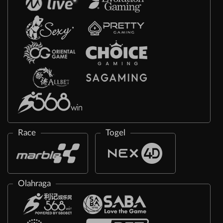
Race
Togel
Olahraga