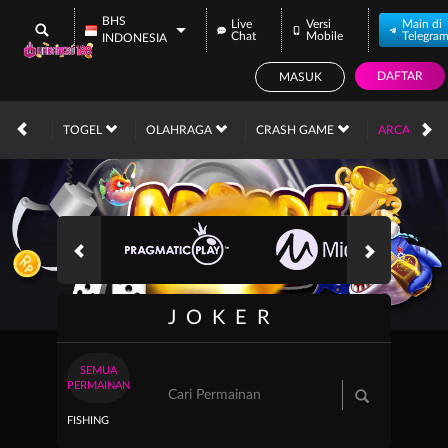
BHS
Live
Versi
Main di
Chat
Mobile
Telegra
INDONESIA
DAFTAR
MASUK
ACE
TOGEL
OLAHRAGA
CRASH GAME
ARCADE
JOKER
SEMUA
PERMAINAN
FISHING