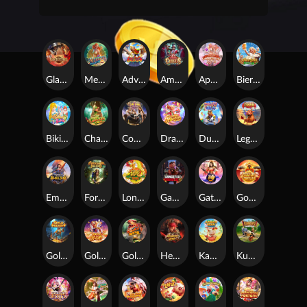
Gladiators
Mermaid's Treasure
Adventures Of Caramelo
Amazing Circus
Aphrodite - Goddess of Love
Bierfest Delight
Bikini Babes
Chasing Leprechaun Coins
Countdown to Fortune
Dragon Wonder
Ducky Spin
Legendary El Toro
Empress of the Black Seas
Forbidden Island
Longevity dragon(Fulong)
Gangster's Paradise
Gates Of Kunlun
God of Fortune
Gold Seekers
Golden Gallop
Golden Hatch
Heavenly Sage
Kawaii Neko
Kung Fu Warrior