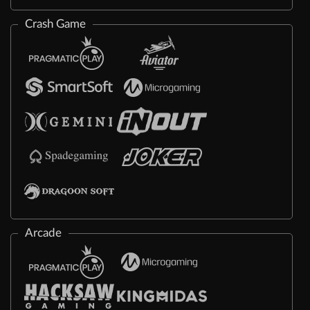
Crash Game
Arcade