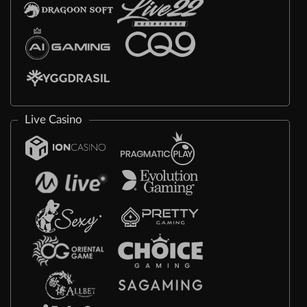
Live Casino