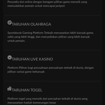
Penyedia slot online dengan beragam pilihan game menarik yang
memudahkan pemain untuk mencapai jackpot
TARUHAN OLAHRAGA
Sportsbook Gaming Platform Terbaik menawarkan lebih banyak game,
odds yang lebih tinggi, dan menyediakan pilihan yang lebih banyak
untuk pemain.
TARUHAN LIVE KASINO
Platform Pilihan bagi perusahaan-perusahaan terbaik di dunia, dengan
pilihan variasi game terbanyak
TARUHAN TOGEL
Platform togel yang menarik dari perusahan terbaik di dunia yang
menawarkan hadiah kemenangan besar