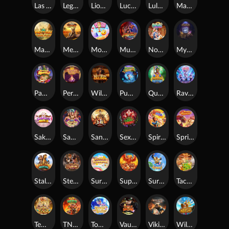
Las Vegas Party
Legend of the White and Green Snake
Lion Dance Fortune
Lucky Zhu
Lulu's Enchanted Forest
Mahjong Fortune
Mayan Gold Hunt
Mega Wild Safari
Mochi Mochi
Muay Thai Arena
Nomikai Fever
Mysteries of Pandora
Pawsome Xmas
Persian Gems
Wild West Saloon
Pumpkin Night
Queen of Aztec
Rave On
Sakura Neko
Samba Fiesta
SanGuo - The Brotherhood
Sexy Christmas Sirens
Spirits Fiesta
Spring Harvest
Stallion Princess
Steampunk Reloaded
Surgary bonanza
Super Phoenix
Surf Monkey
Taco Truck Delight
Temple of Gods
TNT Fiesta
Tower of Riches
Vault of Riches
Viking Valor
Wild Fish Hunter