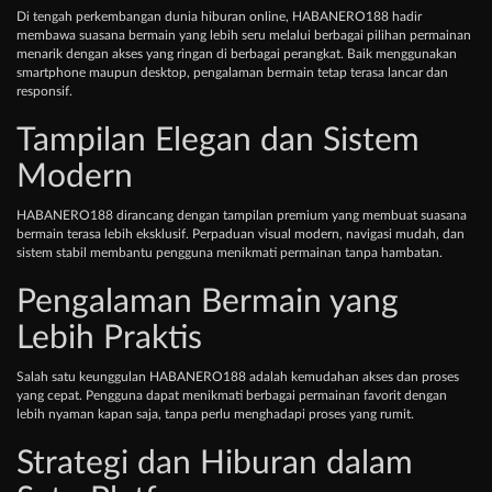
Di tengah perkembangan dunia hiburan online, HABANERO188 hadir
membawa suasana bermain yang lebih seru melalui berbagai pilihan permainan
menarik dengan akses yang ringan di berbagai perangkat. Baik menggunakan
smartphone maupun desktop, pengalaman bermain tetap terasa lancar dan
responsif.
Tampilan Elegan dan Sistem
Modern
HABANERO188 dirancang dengan tampilan premium yang membuat suasana
bermain terasa lebih eksklusif. Perpaduan visual modern, navigasi mudah, dan
sistem stabil membantu pengguna menikmati permainan tanpa hambatan.
Pengalaman Bermain yang
Lebih Praktis
Salah satu keunggulan HABANERO188 adalah kemudahan akses dan proses
yang cepat. Pengguna dapat menikmati berbagai permainan favorit dengan
lebih nyaman kapan saja, tanpa perlu menghadapi proses yang rumit.
Strategi dan Hiburan dalam