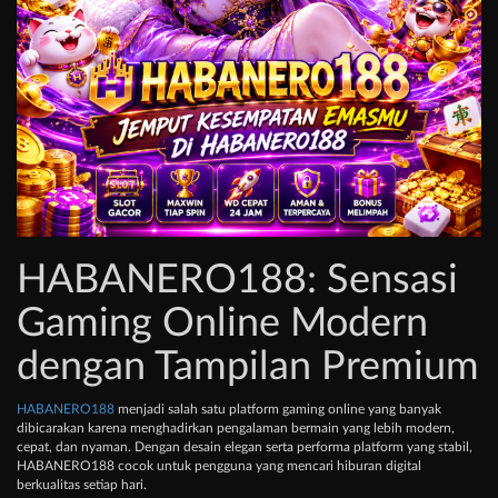
HABANERO188: Sensasi
Gaming Online Modern
dengan Tampilan Premium
HABANERO188
menjadi salah satu platform gaming online yang banyak
dibicarakan karena menghadirkan pengalaman bermain yang lebih modern,
cepat, dan nyaman. Dengan desain elegan serta performa platform yang stabil,
HABANERO188 cocok untuk pengguna yang mencari hiburan digital
berkualitas setiap hari.