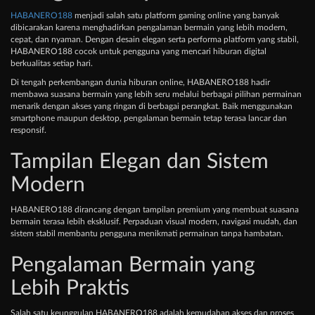
HABANERO188
menjadi salah satu platform gaming online yang banyak
dibicarakan karena menghadirkan pengalaman bermain yang lebih modern,
cepat, dan nyaman. Dengan desain elegan serta performa platform yang stabil,
HABANERO188 cocok untuk pengguna yang mencari hiburan digital
berkualitas setiap hari.
Di tengah perkembangan dunia hiburan online, HABANERO188 hadir
membawa suasana bermain yang lebih seru melalui berbagai pilihan permainan
menarik dengan akses yang ringan di berbagai perangkat. Baik menggunakan
smartphone maupun desktop, pengalaman bermain tetap terasa lancar dan
responsif.
Tampilan Elegan dan Sistem
Modern
HABANERO188 dirancang dengan tampilan premium yang membuat suasana
bermain terasa lebih eksklusif. Perpaduan visual modern, navigasi mudah, dan
sistem stabil membantu pengguna menikmati permainan tanpa hambatan.
Pengalaman Bermain yang
Lebih Praktis
Salah satu keunggulan HABANERO188 adalah kemudahan akses dan proses