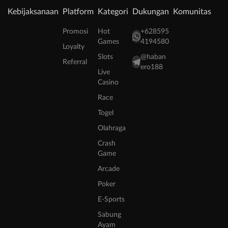
Kebijaksanaan
Platform
Kategori
Dukungan
Komunitas
Promosi
Hot
+628595
Games
4194580
Loyalty
Slots
@haban
Referral
ero188
Live
Casino
Race
Togel
Olahraga
Crash
Game
Arcade
Poker
E-Sports
Sabung
Ayam