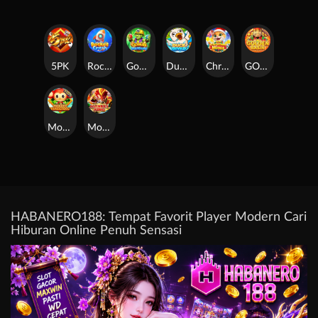
5PK
Rocket Crash
Goblin Treasure
Duck River
Christmas Mines
GOLDEN BASIN
Monkey Thunderbolt
Monkey King
HABANERO188: Tempat Favorit Player Modern Cari
Hiburan Online Penuh Sensasi