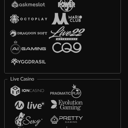
Live Casino