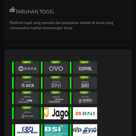
TARUHAN TOGEL
Platform togel yang menarik dari perusahan terbaik di dunia yang
menawarkan hadiah kemenangan besar