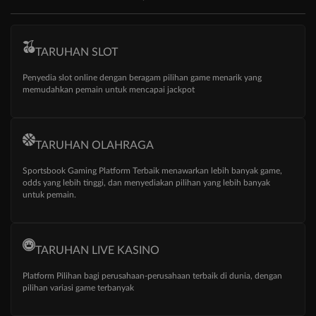
TARUHAN SLOT
Penyedia slot online dengan beragam pilihan game menarik yang
memudahkan pemain untuk mencapai jackpot
TARUHAN OLAHRAGA
Sportsbook Gaming Platform Terbaik menawarkan lebih banyak game,
odds yang lebih tinggi, dan menyediakan pilihan yang lebih banyak
untuk pemain.
TARUHAN LIVE KASINO
Platform Pilihan bagi perusahaan-perusahaan terbaik di dunia, dengan
pilihan variasi game terbanyak