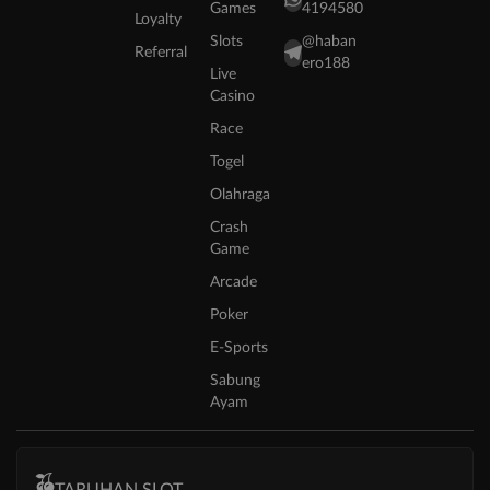
Games
4194580
Loyalty
Slots
@haban
Referral
ero188
Live
Casino
Race
Togel
Olahraga
Crash
Game
Arcade
Poker
E-Sports
Sabung
Ayam