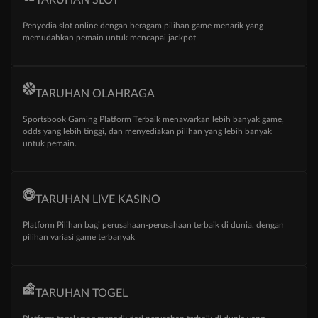
TARUHAN SLOT
Penyedia slot online dengan beragam pilihan game menarik yang
memudahkan pemain untuk mencapai jackpot
TARUHAN OLAHRAGA
Sportsbook Gaming Platform Terbaik menawarkan lebih banyak game,
odds yang lebih tinggi, dan menyediakan pilihan yang lebih banyak
untuk pemain.
TARUHAN LIVE KASINO
Platform Pilihan bagi perusahaan-perusahaan terbaik di dunia, dengan
pilihan variasi game terbanyak
TARUHAN TOGEL