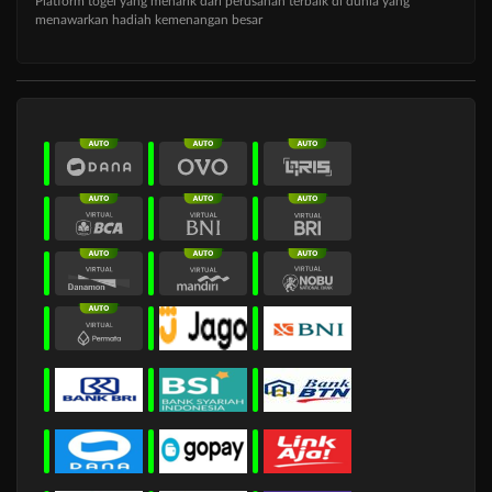
Platform togel yang menarik dari perusahan terbaik di dunia yang
menawarkan hadiah kemenangan besar