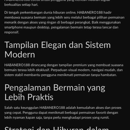
berkualitas setiap hari.
Di tengah perkembangan dunia hiburan online, HABANERO188 hadir
membawa suasana bermain yang lebih seru melalui berbagai pilihan permainan
menarik dengan akses yang ringan di berbagai perangkat. Baik menggunakan
smartphone maupun desktop, pengalaman bermain tetap terasa lancar dan
responsif.
Tampilan Elegan dan Sistem
Modern
HABANERO188 dirancang dengan tampilan premium yang membuat suasana
bermain terasa lebih eksklusif. Perpaduan visual modern, navigasi mudah, dan
sistem stabil membantu pengguna menikmati permainan tanpa hambatan.
Pengalaman Bermain yang
Lebih Praktis
Salah satu keunggulan HABANERO188 adalah kemudahan akses dan proses
yang cepat. Pengguna dapat menikmati berbagai permainan favorit dengan
lebih nyaman kapan saja, tanpa perlu menghadapi proses yang rumit.