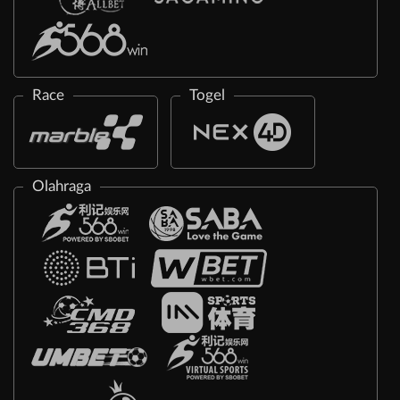
Race
Togel
Olahraga