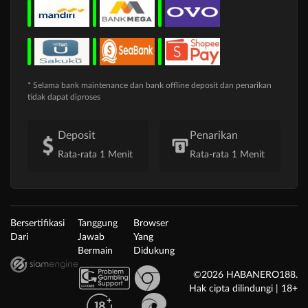
* Selama bank maintenance dan bank offline deposit dan penarikan
tidak dapat diproses
Deposit
Penarikan
Rata-rata 1 Menit
Rata-rata 1 Menit
Bersertifikasi
Tanggung
Browser
Dari
Jawab
Yang
Bermain
Didukung
©2026 HABANERO188.
Hak cipta dilindungi | 18+