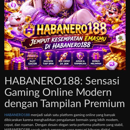
HABANERO188: Sensasi
Gaming Online Modern
dengan Tampilan Premium
HABANERO188
menjadi salah satu platform gaming online yang banyak
dibicarakan karena menghadirkan pengalaman bermain yang lebih modern,
cepat, dan nyaman. Dengan desain elegan serta performa platform yang stabil,
HABANERO188 cocok untuk pengguna yang mencari hiburan digital