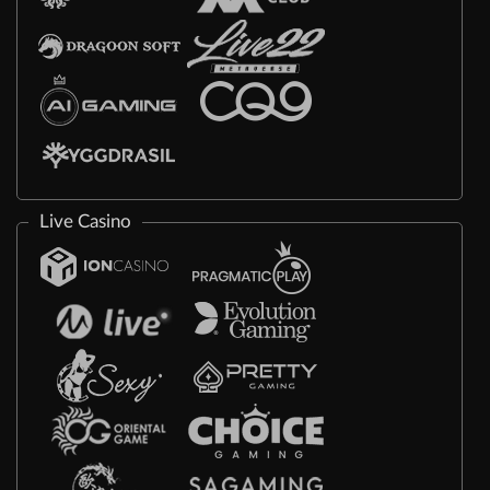
Live Casino