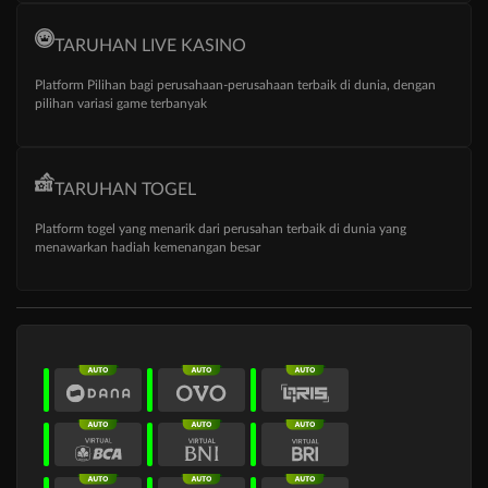
TARUHAN LIVE KASINO
Platform Pilihan bagi perusahaan-perusahaan terbaik di dunia, dengan
pilihan variasi game terbanyak
TARUHAN TOGEL
Platform togel yang menarik dari perusahan terbaik di dunia yang
menawarkan hadiah kemenangan besar