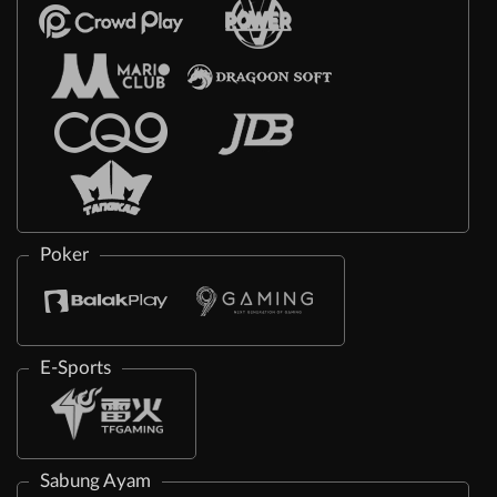
Poker
E-Sports
Sabung Ayam