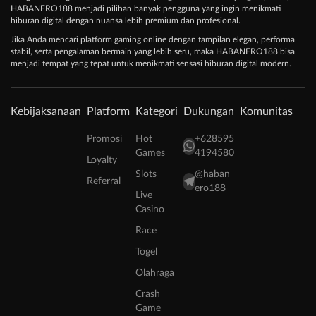
HABANERO188 menjadi pilihan banyak pengguna yang ingin menikmati
hiburan digital dengan nuansa lebih premium dan profesional.
Jika Anda mencari platform gaming online dengan tampilan elegan, performa
stabil, serta pengalaman bermain yang lebih seru, maka HABANERO188 bisa
menjadi tempat yang tepat untuk menikmati sensasi hiburan digital modern.
Kebijaksanaan
Platform
Kategori
Dukungan
Komunitas
Promosi
Hot
+628595
Games
4194580
Loyalty
Slots
@haban
Referral
ero188
Live
Casino
Race
Togel
Olahraga
Crash
Game