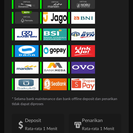
* Selama bank maintenance dan bank offline deposit dan penarikan
tidak dapat diproses
Deposit
Penarikan
Rata-rata 1 Menit
Rata-rata 1 Menit