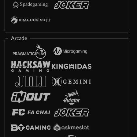
Arcade