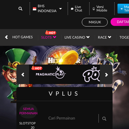
BHS
Live
Versi
Ma
Chat
Mobile
Te
INDONESIA
DAFTA
MASUK
IDR
12,693,076,
HOT GAMES
SLOTS
LIVE CASINO
RACE
TOG
VPLUS
SEMUA
PERMAINAN
SLOTS
TOP
20