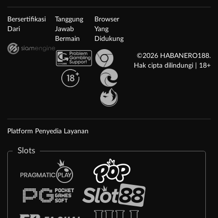
Bersertifikasi
Tanggung
Browser
Dari
Jawab
Yang
Bermain
Didukung
©2026 HABANERO188.
Hak cipta dilindungi | 18+
Platform Penyedia Layanan
Slots