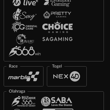
Race
Togel
Olahraga