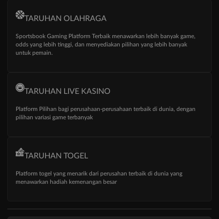
TARUHAN OLAHRAGA
Sportsbook Gaming Platform Terbaik menawarkan lebih banyak game,
odds yang lebih tinggi, dan menyediakan pilihan yang lebih banyak
untuk pemain.
TARUHAN LIVE KASINO
Platform Pilihan bagi perusahaan-perusahaan terbaik di dunia, dengan
pilihan variasi game terbanyak
TARUHAN TOGEL
Platform togel yang menarik dari perusahan terbaik di dunia yang
menawarkan hadiah kemenangan besar