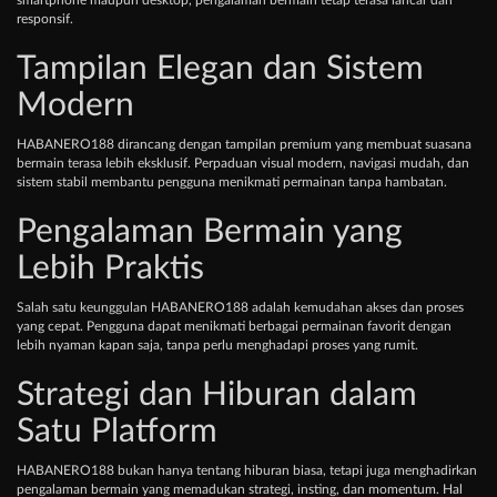
responsif.
Tampilan Elegan dan Sistem
Modern
HABANERO188 dirancang dengan tampilan premium yang membuat suasana
bermain terasa lebih eksklusif. Perpaduan visual modern, navigasi mudah, dan
sistem stabil membantu pengguna menikmati permainan tanpa hambatan.
Pengalaman Bermain yang
Lebih Praktis
Salah satu keunggulan HABANERO188 adalah kemudahan akses dan proses
yang cepat. Pengguna dapat menikmati berbagai permainan favorit dengan
lebih nyaman kapan saja, tanpa perlu menghadapi proses yang rumit.
Strategi dan Hiburan dalam
Satu Platform
HABANERO188 bukan hanya tentang hiburan biasa, tetapi juga menghadirkan
pengalaman bermain yang memadukan strategi, insting, dan momentum. Hal