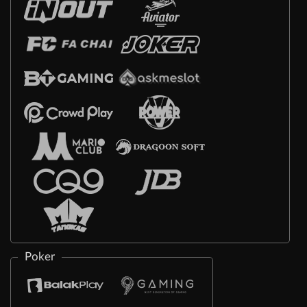
Poker