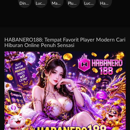
Dino Drop
Lucky Dog
Master Gems
Plushie Wins
Lucky Dice
Happy Nets
HABANERO188: Tempat Favorit Player Modern Cari
Hiburan Online Penuh Sensasi